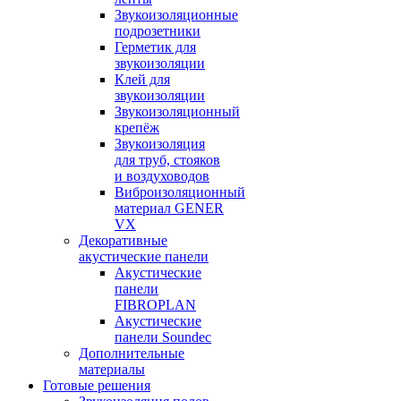
Звукоизоляционные
подрозетники
Герметик для
звукоизоляции
Клей для
звукоизоляции
Звукоизоляционный
крепёж
Звукоизоляция
для труб, стояков
и воздуховодов
Виброизоляционный
материал GENER
VX
Декоративные
акустические панели
Акустические
панели
FIBROPLAN
Акустические
панели Soundec
Дополнительные
материалы
Готовые решения