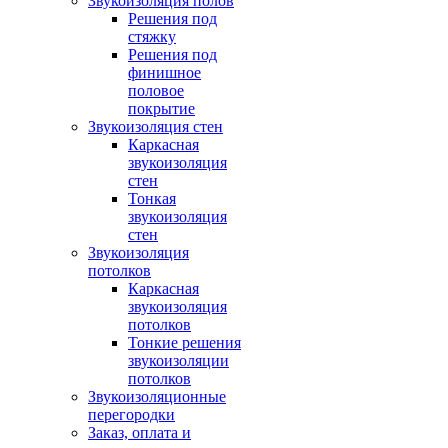
Звукоизоляция полов
Решения под
стяжку
Решения под
финишное
половое
покрытие
Звукоизоляция стен
Каркасная
звукоизоляция
стен
Тонкая
звукоизоляция
стен
Звукоизоляция
потолков
Каркасная
звукоизоляция
потолков
Тонкие решения
звукоизоляции
потолков
Звукоизоляционные
перегородки
Заказ, оплата и