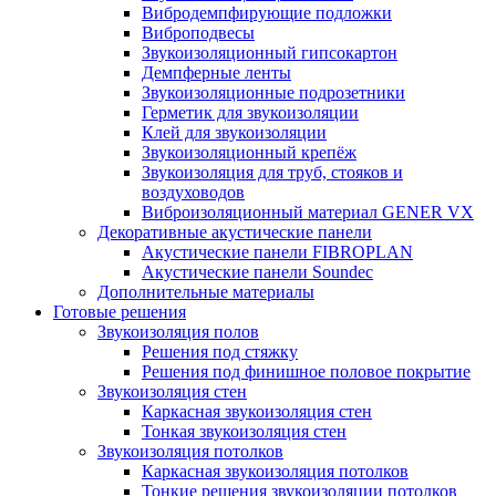
Вибродемпфирующие подложки
Виброподвесы
Звукоизоляционный гипсокартон
Демпферные ленты
Звукоизоляционные подрозетники
Герметик для звукоизоляции
Клей для звукоизоляции
Звукоизоляционный крепёж
Звукоизоляция для труб, стояков и
воздуховодов
Виброизоляционный материал GENER VX
Декоративные акустические панели
Акустические панели FIBROPLAN
Акустические панели Soundec
Дополнительные материалы
Готовые решения
Звукоизоляция полов
Решения под стяжку
Решения под финишное половое покрытие
Звукоизоляция стен
Каркасная звукоизоляция стен
Тонкая звукоизоляция стен
Звукоизоляция потолков
Каркасная звукоизоляция потолков
Тонкие решения звукоизоляции потолков