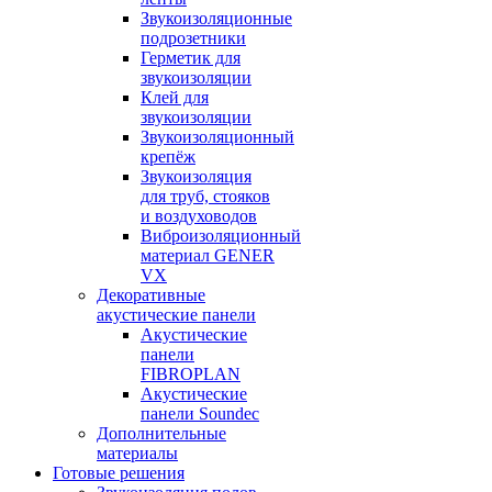
Звукоизоляционные
подрозетники
Герметик для
звукоизоляции
Клей для
звукоизоляции
Звукоизоляционный
крепёж
Звукоизоляция
для труб, стояков
и воздуховодов
Виброизоляционный
материал GENER
VX
Декоративные
акустические панели
Акустические
панели
FIBROPLAN
Акустические
панели Soundec
Дополнительные
материалы
Готовые решения