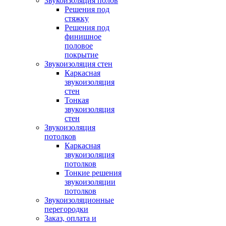
Звукоизоляция полов
Решения под
стяжку
Решения под
финишное
половое
покрытие
Звукоизоляция стен
Каркасная
звукоизоляция
стен
Тонкая
звукоизоляция
стен
Звукоизоляция
потолков
Каркасная
звукоизоляция
потолков
Тонкие решения
звукоизоляции
потолков
Звукоизоляционные
перегородки
Заказ, оплата и