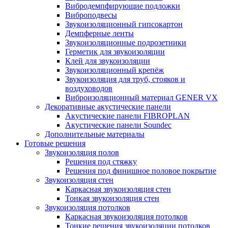
Вибродемпфирующие подложки
Виброподвесы
Звукоизоляционный гипсокартон
Демпферные ленты
Звукоизоляционные подрозетники
Герметик для звукоизоляции
Клей для звукоизоляции
Звукоизоляционный крепёж
Звукоизоляция для труб, стояков и
воздуховодов
Виброизоляционный материал GENER VX
Декоративные акустические панели
Акустические панели FIBROPLAN
Акустические панели Soundec
Дополнительные материалы
Готовые решения
Звукоизоляция полов
Решения под стяжку
Решения под финишное половое покрытие
Звукоизоляция стен
Каркасная звукоизоляция стен
Тонкая звукоизоляция стен
Звукоизоляция потолков
Каркасная звукоизоляция потолков
Тонкие решения звукоизоляции потолков