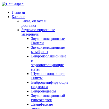
Главная
Каталог
Заказ, оплата и
доставка
Звукоизоляционные
материалы
Звукоизоляционные
Панели
Звукоизоляционные
мембраны
Виброизоляционные
и
звукопоглощающие
маты
Шумопоглощающие
Плиты
Вибродемпфирующие
подложки
Виброподвесы
Звукоизоляционный
гипсокартон
Демпферные
ленты